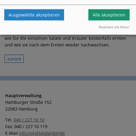
konnten wir eine Ehrenamtlich gewinnen, die mit einer tollen
Expertise Pflücksalat und Kräuter gesät hat. Liebe
Ausgewählte akzeptieren
Alle akzeptieren
Mieterinnen und Mieter, bedienen Sie sich gerne an dem
Hochbeet und verfeinern Sie damit Ihre Gerichte! Direkt am
Realisiert mit Klaro!
Hochbeet befindet sich ein Handbuch bzw. eine Anleitung,
wie Sie die einzelnen Salate und Kräuter bestenfalls ernten
und wie sie nach dem Ernten wieder nachwachsen.
zurück
Hauptverwaltung
Hamburger Straße 152
22083 Hamburg
Tel.
040 / 227 10 10
Fax: 040 / 227 10 119
E-Mail
info.hv[at]alida[dot]de