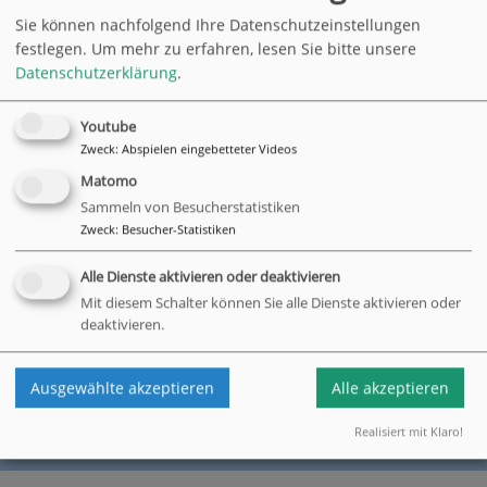
Sie können nachfolgend Ihre Datenschutzeinstellungen
festlegen.
Um mehr zu erfahren, lesen Sie bitte unsere
Datenschutzerklärung
.
Am 8.9.2015 in der Alida Schmidt-Stiftung zu Gast: Mitglieder
der "Arbeitsrechtlichen Vereinigung Hamburg e.V. (AVH)",
Youtube
Zweck
:
Abspielen eingebetteter Videos
dem Arbeitgeberverband für Einrichtungen und
Unternehmen, die öffentliche Aufgaben wahrnehmen oder
Matomo
unter Einfluss der öffentlichen Hand stehen. Auch die Alida
Sammeln von Besucherstatistiken
Schmidt-Stiftung ist Mitglied in der AVH und war Gastgeberin
Zweck
:
Besucher-Statistiken
des jährlichen sog. AVH-Abends. Dieser fand in der
Suchthilfeeinrichtung "Therapeutischen Gemeinschaft
Alle Dienste aktivieren oder deaktivieren
Jenfeld" statt. Den beeindruckenden Impulsvortrag hielt
Mit diesem Schalter können Sie alle Dienste aktivieren oder
Bischöfin Kirsten Fehrs zum Thema "Was können Kirche und
deaktivieren.
Unternehmen voneinander lernen?".
Ausgewählte akzeptieren
Alle akzeptieren
zurück
Realisiert mit Klaro!