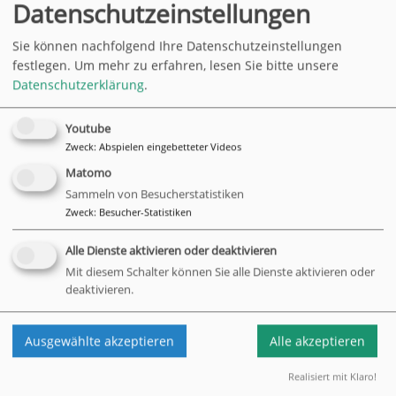
Datenschutzeinstellungen
Sie können nachfolgend Ihre Datenschutzeinstellungen
festlegen.
Um mehr zu erfahren, lesen Sie bitte unsere
Datenschutzerklärung
.
Am Mittwoch, den 21. August 2024, fand in unserer
Youtube
Wohnanlage ein besonderes Treffen statt. Wir haben unsere
Zweck
:
Abspielen eingebetteter Videos
Ehrenamtlichen zu einem gemeinsamen Mittagessen in ein
vietnamesisches Restaurant eingeladen. Anlass dieses
Matomo
Treffens war es, unseren engagierten Helferinnen und
Sammeln von Besucherstatistiken
Helfern für ihren Einsatz und die tatkräftige Unterstützung im
Zweck
:
Besucher-Statistiken
vergangenen Jahr zu danken.
Alle Dienste aktivieren oder deaktivieren
Wir haben zwei schöne Stunden miteinander verbracht, die
Mit diesem Schalter können Sie alle Dienste aktivieren oder
allen in guter Erinnerung bleiben werden und das
deaktivieren.
Gemeinschaftsgefühl weiter gestärkt haben.
Ausgewählte akzeptieren
Alle akzeptieren
zurück
Realisiert mit Klaro!