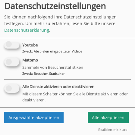
Datenschutzeinstellungen
Sie können nachfolgend Ihre Datenschutzeinstellungen
festlegen.
Um mehr zu erfahren, lesen Sie bitte unsere
Datenschutzerklärung
.
Youtube
Das „Hamburg Journal“ des NDR besuchte das Wilhelm
Zweck
:
Abspielen eingebetteter Videos
Leuschner Seniorenzentrum zu einer Yogastunde des
Projektes
YOGA HILFT
.
Matomo
Sammeln von Besucherstatistiken
Der Verein „Yoga für Alle e.V.“ bringt mit dem Projekt Yoga zu
Zweck
:
Besucher-Statistiken
Menschen, die sich - auch aus finanziellen Gründen - nicht in
Yogastudios tummeln.
Alle Dienste aktivieren oder deaktivieren
Mit diesem Schalter können Sie alle Dienste aktivieren oder
In unserem Seniorenzentrum finden zwei solcher
deaktivieren.
Yogagruppen statt und die Teilnehmenden sich begeistert
von der Wirkung. Warum, sehen Sie hier
in der Mediathek des
NDR.
Ausgewählte akzeptieren
Alle akzeptieren
zurück
Realisiert mit Klaro!