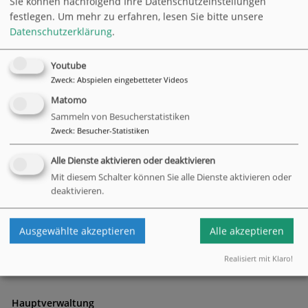
Sie können nachfolgend Ihre Datenschutzeinstellungen
festlegen.
Um mehr zu erfahren, lesen Sie bitte unsere
Datenschutzerklärung
.
"Echt toll!!" Nicht nur unsere 90jährige musikbegeisterte
Mieterin Gisela Stut war begeistert vom Auftritt des
Youtube
Bergedorfer Kinderchors unter Leitung von Oliver Ehmsen.
Zweck
:
Abspielen eingebetteter Videos
Alle Augen leuchteten an diesem Nachmittag: die der
Matomo
Seniorinnen und Senioren UND die der Kinder.
Sammeln von Besucherstatistiken
Zweck
:
Besucher-Statistiken
Der NDR war für das Hamburg Journal mit einem Filmteam
vor Ort und
Sie können den Beitrag hier sehen
. Damit auch
Alle Dienste aktivieren oder deaktivieren
Sie sagen können: WOW, echt toll!
Mit diesem Schalter können Sie alle Dienste aktivieren oder
deaktivieren.
zurück
Ausgewählte akzeptieren
Alle akzeptieren
Realisiert mit Klaro!
Hauptverwaltung