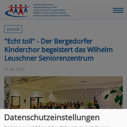
zurück
"Echt toll" - Der Bergedorfer
Kinderchor begeistert das Wilhelm
Leuschner Seniorenzentrum
21.04.2023
Datenschutzeinstellungen