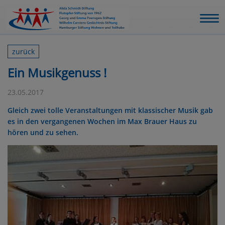
zurück
Ein Musikgenuss !
23.05.2017
Gleich zwei tolle Veranstaltungen mit klassischer Musik gab
es in den vergangenen Wochen im Max Brauer Haus zu
hören und zu sehen.