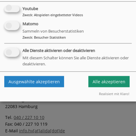
Youtube
Zweck
:
Abspielen eingebetteter Videos
Matomo
Zum 1. Adent gab es für alle Bewohner*innen im Max Brauer
Sammeln von Besucherstatistiken
Haus einen Adventskalender, der mit Abstand verteilt wurde.
Zweck
:
Besucher-Statistiken
Wir wünschen eine fröhliche Adventszeit!
Alle Dienste aktivieren oder deaktivieren
zurück
Mit diesem Schalter können Sie alle Dienste aktivieren oder
deaktivieren.
Ausgewählte akzeptieren
Alle akzeptieren
Hauptverwaltung
Realisiert mit Klaro!
Hamburger Straße 152
22083 Hamburg
Tel.
040 / 227 10 10
Fax: 040 / 227 10 119
E-Mail
info.hv[at]alida[dot]de