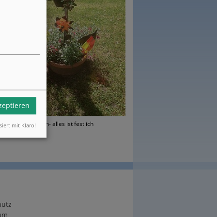
kzeptieren
Es kann losgehen- alles ist festlich
siert mit Klaro!
geschmückt
hutz
um