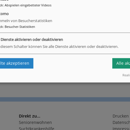
ck
:
Abspielen eingebetteter Videos
tomo
meln von Besucherstatistiken
ck
:
Besucher-Statistiken
urück
e Dienste aktivieren oder deaktivieren
 diesem Schalter können Sie alle Dienste aktivieren oder deaktivieren.
te akzeptieren
Alle a
Reali
Direkt zu...
Drucken
Seniorenwohnen
Datensc
Suchtkrankenhilfe
Impress