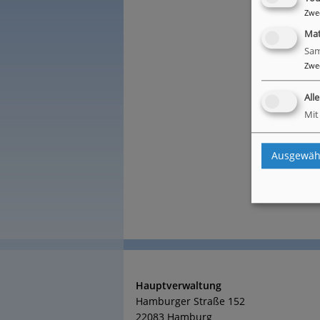
Zwe
Ma
Sam
Zwe
z
All
Mit
Ausgewähl
Hauptverwaltung
Hamburger Straße 152
22083 Hamburg