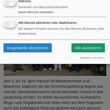
Matomo
Sammeln von Besucherstatistiken
Zweck
:
Besucher-Statistiken
Alle Dienste aktivieren oder deaktivieren
Mit diesem Schalter können Sie alle Dienste aktivieren oder
deaktivieren.
Ausgewählte akzeptieren
Alle akzeptieren
Realisiert mit Klaro!
Vom 3. bis 10. April machen 30 Bewohnerinnen und
Bewohner, begleitet von der Einrichtungsleitung Regina Jäck
und der Seniorenbetreuerin Nicola Baumotte, Urlaub in Bad
Lauterberg im Harz. Es stehen Busausfahrten, Kurkonzerte,
Bingo- und Singabende und vieles mehr auf dem Programm.
Auch das hoteleigene Fitnessprogramm wird gern genutzt!