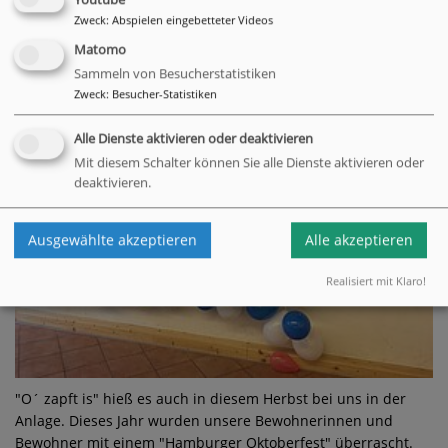
Youtube
Zweck
:
Abspielen eingebetteter Videos
Matomo
Sammeln von Besucherstatistiken
Zweck
:
Besucher-Statistiken
Alle Dienste aktivieren oder deaktivieren
Mit diesem Schalter können Sie alle Dienste aktivieren oder
deaktivieren.
Ausgewählte akzeptieren
Alle akzeptieren
Realisiert mit Klaro!
"O´ zapft is" hieß es auch in diesem Herbst bei uns in der
Anlage. Dieses Jahr wurden unsere Bewohnerinnen und
Bewohner mit einem "Hamburger Oktoberfest" überrascht.