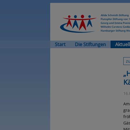
Start
Die Stiftungen
Aktuel
z
„H
Kä
16.
Am 
gra
frö
Gäs
Mit