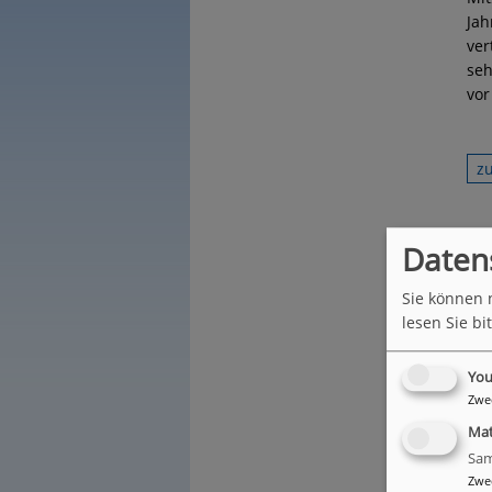
Jah
ver
seh
vor
z
Daten
Sie können 
lesen Sie bi
You
Zwe
Ma
Sam
Zwe