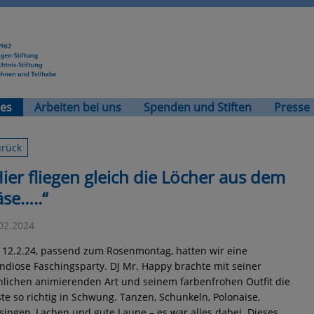
les
Arbeiten bei uns
Spenden und Stiften
Presse
urück
ier fliegen gleich die Löcher aus dem
se…..“
02.2024
12.2.24, passend zum Rosenmontag, hatten wir eine
ndiose Faschingsparty. DJ Mr. Happy brachte mit seiner
hlichen animierenden Art und seinem farbenfrohen Outfit die
te so richtig in Schwung. Tanzen, Schunkeln, Polonaise,
singen, Lachen und gute Laune – es war alles dabei. Dieses