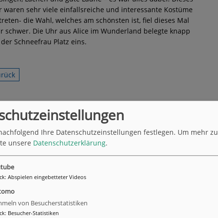
r waren sehr viele einfallsreiche und interessante Kostüme
treten- die Wahl, welches am schönsten ist, fiel dieses Mal
r schwer. Die Uhr aus Alice im Wunderland belegte knapp
 der Schneefrau Platz eins.
urück
schutzeinstellungen
nachfolgend Ihre Datenschutzeinstellungen festlegen.
Um mehr zu 
tte unsere
Datenschutzerklärung
.
tube
ck
:
Abspielen eingebetteter Videos
tomo
meln von Besucherstatistiken
ck
:
Besucher-Statistiken