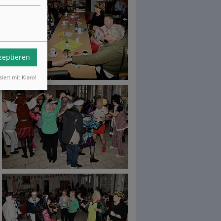
kzeptieren
siert mit Klaro!