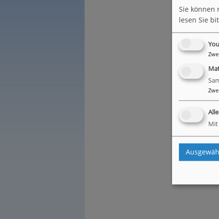
Bew
Sie können 
lesen Sie bi
z
You
Zwe
Ma
Sam
Zwe
All
Mit
Ausgewähl