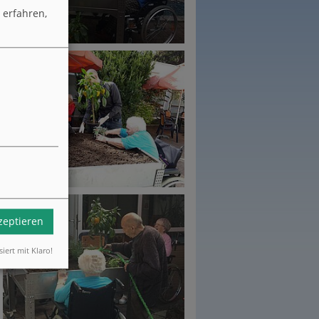
erfahren,
kzeptieren
siert mit Klaro!