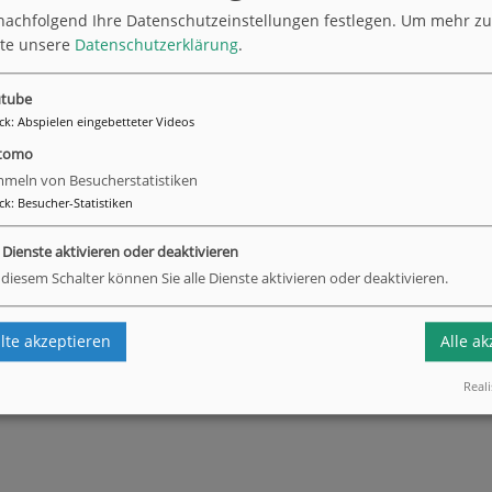
ohner sich schon richtig freuen."
nachfolgend Ihre Datenschutzeinstellungen festlegen.
Um mehr zu 
tte unsere
Datenschutzerklärung
.
urück
tube
ck
:
Abspielen eingebetteter Videos
tomo
meln von Besucherstatistiken
ck
:
Besucher-Statistiken
e Dienste aktivieren oder deaktivieren
 diesem Schalter können Sie alle Dienste aktivieren oder deaktivieren.
te akzeptieren
Alle a
Reali