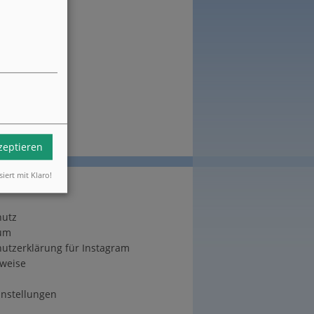
kzeptieren
siert mit Klaro!
hutz
um
utzerklärung für Instagram
weise
instellungen