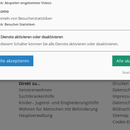
ck
:
Abspielen eingebetteter Videos
 freuen uns auf Ihre Bewerbung, die Sie bitte an das
tomo
erbungsportal von "Talents4Good" senden.
meln von Besucherstatistiken
ck
:
Besucher-Statistiken
e Dienste aktivieren oder deaktivieren
 diesem Schalter können Sie alle Dienste aktivieren oder deaktivieren.
urück
te akzeptieren
Alle a
Reali
Direkt zu...
Drucken
Seniorenwohnen
Datensc
Suchtkrankenhilfe
Impress
Kinder-, Jugend- und Eingliederungshilfe
Datensch
Wohnen für Menschen mit Behinderung
Bildnach
Hauptverwaltung
Sitemap
Cookie-E