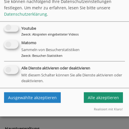
Sie können nachfolgend Ihre Datenschutzeinstellungen
Neu in Bramfeld und Umgebung:
OMY! Yoga für Menschen
festlegen.
Um mehr zu erfahren, lesen Sie bitte unsere
60+
. Dahinter stehen die
Stiftung Generationen-
Datenschutzerklärung
.
Zusammenhalt
, der gemeinnützige Verein
Yoga für alle e.V.
und die Alida Schmidt-Stiftung, Träger des Max Brauer
Hauses. Gemeinsam ermöglichen wir das neuartige Projekt
Youtube
Yoga für Ältere im Stadtteil.
Zweck
:
Abspielen eingebetteter Videos
Matomo
Die ersten zwei festen Kurse beginnen am 29. August. Sie
Sammeln von Besucherstatistiken
sind bereits ausgebucht. Ab Januar wird es vermutlich ein
Zweck
:
Besucher-Statistiken
neues Yogaangebot geben, das sich besonders an Menschen
mit geringem Einkommen richtet.
Alle Dienste aktivieren oder deaktivieren
Wir im Max Brauer Haus freuen uns sehr, Teil von OMY! zu
Mit diesem Schalter können Sie alle Dienste aktivieren oder
sein. :-)
deaktivieren.
zurück
Ausgewählte akzeptieren
Alle akzeptieren
Realisiert mit Klaro!
Hauptverwaltung