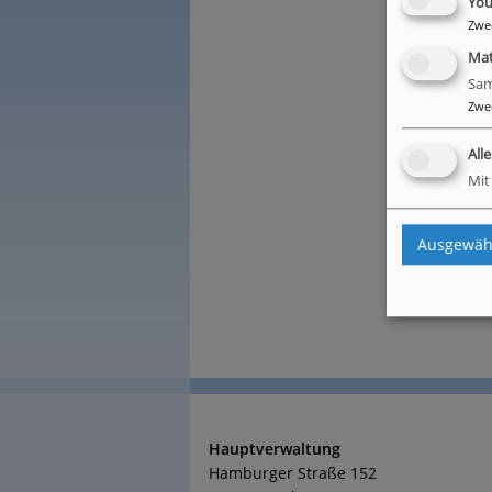
You
Zwe
z
Ma
Sam
Zwe
All
Mit
Ausgewähl
Hauptverwaltung
Hamburger Straße 152