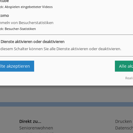
tube
ck
:
Abspielen eingebetteter Videos
urück
tomo
meln von Besucherstatistiken
ck
:
Besucher-Statistiken
e Dienste aktivieren oder deaktivieren
 diesem Schalter können Sie alle Dienste aktivieren oder deaktivieren.
te akzeptieren
Alle a
Reali
Direkt zu...
Drucken
Seniorenwohnen
Datensc