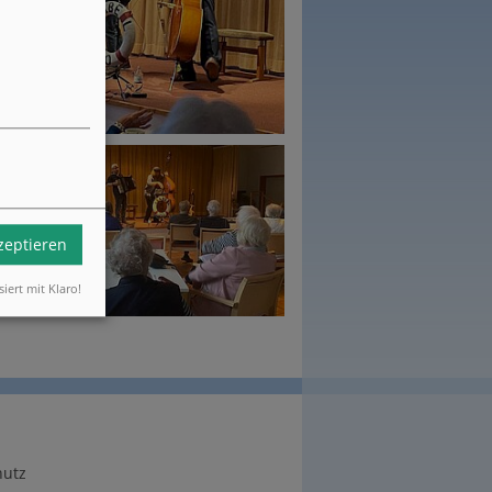
kzeptieren
siert mit Klaro!
hutz