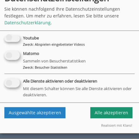
Sie können nachfolgend Ihre Datenschutzeinstellungen
festlegen.
Um mehr zu erfahren, lesen Sie bitte unsere
Datenschutzerklärung
.
Youtube
Zweck
:
Abspielen eingebetteter Videos
Matomo
Sammeln von Besucherstatistiken
Zweck
:
Besucher-Statistiken
Zum 1. August 2022 ist unser Leitungsteam wieder komplett -
Nicole Prosser, ehemals Leiterin der Seniorenwohnanlage
Alle Dienste aktivieren oder deaktivieren
Nordlandweg der Flutopfer-Stiftung, leitet gemeinsam mit
Mit diesem Schalter können Sie alle Dienste aktivieren oder
Kerrin Marnau nun die Seniorenwohnanlagen in
deaktivieren.
Wilhelmsburg. Einen guten Start, liebe Nicole Prosser!
Ausgewählte akzeptieren
Alle akzeptieren
zurück
Realisiert mit Klaro!