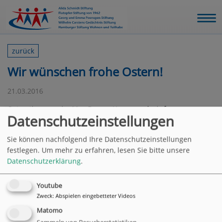
zurück
Wir wünschen frohe Ostern!
21.03.2016
Osterstimmung im Max Brauer Haus - und wir freuen uns
Datenschutzeinstellungen
schon auf die Bewohnerreise nach Bad Lauterberg vom 3. bis
10. April. :-)
Sie können nachfolgend Ihre Datenschutzeinstellungen
festlegen.
Um mehr zu erfahren, lesen Sie bitte unsere
zurück
Datenschutzerklärung
.
Youtube
Zweck
:
Abspielen eingebetteter Videos
Matomo
Hauptverwaltung