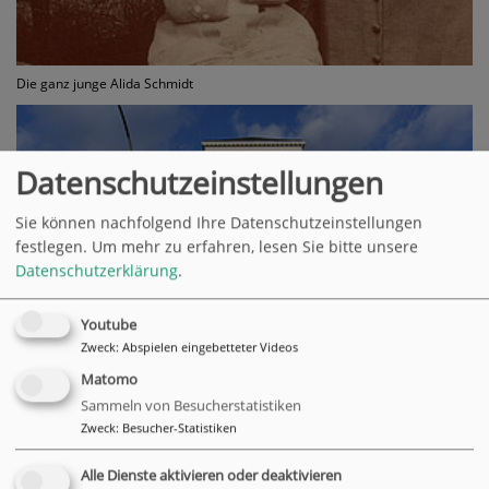
Die ganz junge Alida Schmidt
Datenschutzeinstellungen
Sie können nachfolgend Ihre Datenschutzeinstellungen
festlegen.
Um mehr zu erfahren, lesen Sie bitte unsere
Datenschutzerklärung
.
Youtube
Zweck
:
Abspielen eingebetteter Videos
Matomo
Sammeln von Besucherstatistiken
Das Wohnstift in der Bürgerweide
Zweck
:
Besucher-Statistiken
Vor 150 Jahren, am 30. Juni 1873, verstarb im Alter von 23
Alle Dienste aktivieren oder deaktivieren
Jahren Alida Schmidt - mutmaßlich an Tuberkulose. Die