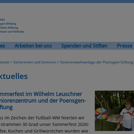
les
Arbeiten bei uns
Spenden und Stiften
Presse
tseite
>
Seniorinnen und Senioren
>
Seniorenwohnanlage der Poensgen-Stiftung
ktuelles
mmerfest im Wilhelm Leuschner
niorenzentrum und der Poensgen-
iftung
z im Zeichen der Fußball-WM feierten wir
 strammen 30 Grad unser Sommerfest 2026!
fee, Kuchen und Grillwürstchen wurden wie