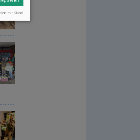
kzeptieren
siert mit Klaro!