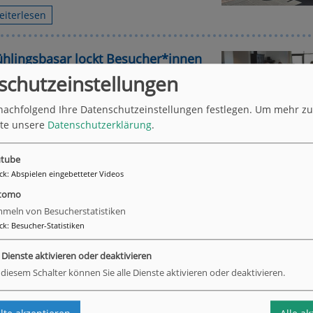
eiterlesen
ühlingsbasar lockt Besucher*innen
schutzeinstellungen
z vor dem Osterfest stand für die
nachfolgend Ihre Datenschutzeinstellungen festlegen.
Um mehr zu 
ter*innen des Wilhelm Leuschner
tte unsere
Datenschutzerklärung
.
niorenzentrums und der Georg und Emma
nsgen-Stiftung der Frühlingsbasar…
tube
eiterlesen
ck
:
Abspielen eingebetteter Videos
tomo
meln von Besucherstatistiken
llet Duo – Klassik mal anders
ck
:
Besucher-Statistiken
Donnerstag, den 20.03.2026 wurden große
e Dienste aktivieren oder deaktivieren
chütze aufgebaut. Das Mallet Duo hat den
 diesem Schalter können Sie alle Dienste aktivieren oder deaktivieren.
ter*innen des Wilhelm-Leuschner-
niorenzentrums und der…