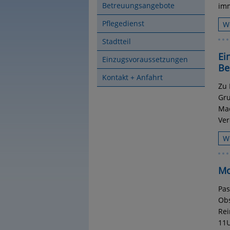
Betreuungsangebote
im
Pflegedienst
W
Stadtteil
Ei
Einzugsvoraussetzungen
Be
Kontakt + Anfahrt
Zu 
Gru
Mac
Ver
W
Mo
Pas
Obs
Rei
11