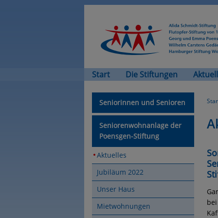
Start
Die Stiftungen
Aktuel
Star
Seniorinnen und Senioren
A
Seniorenwohnanlage der
Poensgen-Stiftung
So
Aktuelles
Se
Jubiläum 2022
St
Unser Haus
Gan
bei
Mietwohnungen
Kaf