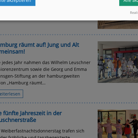
te akzeptieren
Alle a
eiterlesen
Reali
mburg räumt auf! Jung und Alt
meinsam!
 jedes Jahr nahmen das Wilhelm Leuschner
iorenzentrum sowie die Georg und Emma
nsgen-Stiftung an der hamburgweiten
tion „Hamburg räumt…
eiterlesen
e fünfte Jahreszeit in der
uschnerstraße
Weiberfastnachtsdonnerstag trafen sich
der fröhliche und tanzbegeisterte