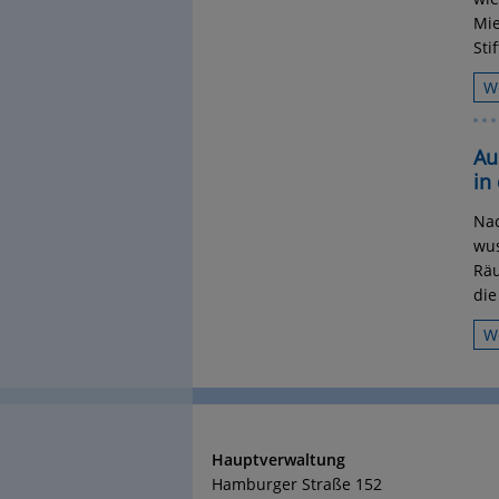
Mie
Sti
W
Au
in
Nac
wus
Räu
die
W
Hauptverwaltung
Hamburger Straße 152