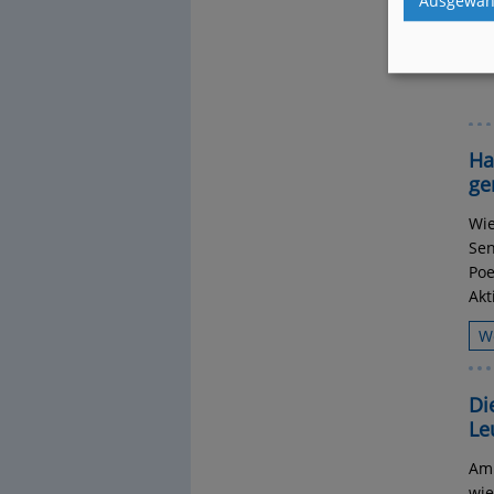
Ausgewähl
W
Ha
ge
Wie
Sen
Poe
Ak
W
Di
Le
Am 
wie