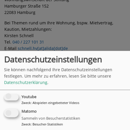
Hamburger Straße 152
22083 Hamburg
Bei Themen rund um Ihre Wohnung, bspw. Mietvertrag,
Kaution, Mietzahlungen:
Kirsten Schnell
Tel.
040 / 227 101 31
E-Mail
schnell.hv[at]alida[dot]de
Datenschutzeinstellungen
Bei Themen rund um Ihre Betriebs- und
Heizkostenabrechnung:
Sie können nachfolgend Ihre Datenschutzeinstellungen
Katrin Eickhoff-Schein
festlegen.
Um mehr zu erfahren, lesen Sie bitte unsere
Tel.
040 / 227 101 25
Datenschutzerklärung
.
E-Mail
beko.hv[at]alida[dot]de
Youtube
Zweck
:
Abspielen eingebetteter Videos
Matomo
Sammeln von Besucherstatistiken
Zweck
:
Besucher-Statistiken