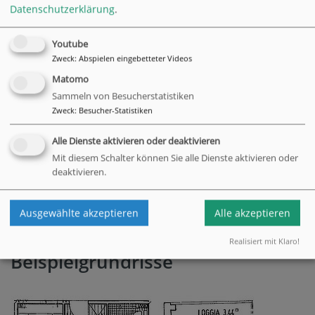
Datenschutzerklärung
.
Youtube
Wir bieten 70 Mietwohnungen unterschiedlicher Größe an.
Zweck
:
Abspielen eingebetteter Videos
Hier Beispiele der Mietkosten:
Matomo
Die Nettokaltmiete für eine 1,5-Zimmer-Wohnung im
Sammeln von Besucherstatistiken
Wroostweg
beträgt derzeit 324,50 Euro, für eine 2-Zimmer-
Zweck
:
Besucher-Statistiken
Wohnung 428,50 Euro.
Alle Dienste aktivieren oder deaktivieren
Im Haus
Am Frankenberg
beträgt die Nettokaltmiete derzeit
Mit diesem Schalter können Sie alle Dienste aktivieren oder
für eine 1,5-Zimmer-Wohnung 341,50 Euro, für eine 2-
deaktivieren.
Zimmer-Wohnung 430 Euro.
Gerne informieren wir Sie ausführlich, hier finden Sie
Ausgewählte akzeptieren
Alle akzeptieren
den
Kontakt
.
Realisiert mit Klaro!
Beispielgrundrisse