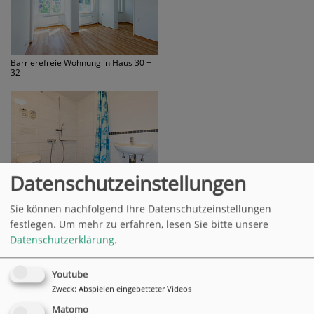
Barrierefreie Wohnung in Haus 30 +
32
Datenschutzeinstellungen
Bad einer barrierefreien Wohnung in
Haus 30 + 32
Sie können nachfolgend Ihre Datenschutzeinstellungen
festlegen.
Um mehr zu erfahren, lesen Sie bitte unsere
Datenschutzerklärung
.
Kosten für die Seniorenwohnung
Youtube
Zweck
:
Abspielen eingebetteter Videos
Ein Ein-Zimmer-Apartment mit 26 Quadratmetern kostet ca.
Matomo
182 Euro Nettokaltmiete pro Monat,