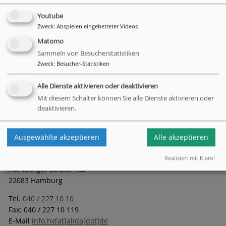
Menschen, sondern trägt auch dazu bei, ihre Resilienz zu
erhöhen. Indem die emotionalen und sozialen Ressourcen
Youtube
der Teilnehmenden gefördert werden, tragen wir aktiv dazu
Zweck
:
Abspielen eingebetteter Videos
bei, dass sie selbstbewusster, optimistischer und besser mit
Matomo
Lebensherausforderungen umgehen können.“
Sammeln von Besucherstatistiken
Zweck
:
Besucher-Statistiken
Alle Dienste aktivieren oder deaktivieren
Mit diesem Schalter können Sie alle Dienste aktivieren oder
deaktivieren.
Ausgewählte akzeptieren
Alle akzeptieren
Hauptverwaltung
Realisiert mit Klaro!
Hamburger Straße 152
22083 Hamburg
Tel.
040 / 227 10 10
Fax: 040 / 227 10 119
E-Mail
info.hv[at]alida[dot]de