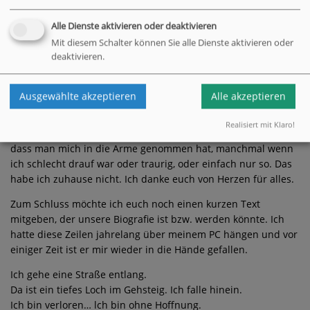
werde euch echt vermissen, auch die konstruktive Kritik
Alle Dienste aktivieren oder deaktivieren
einiger Gruppenmitglieder. In dieser Gruppe durfte ich
Einiges über mich neu erfahren und Altes wieder entdecken.
Mit diesem Schalter können Sie alle Dienste aktivieren oder
deaktivieren.
Meine Funktion als Gruppensprecherin hat mir meine
Grenzen aufgezeigt und ich musste erfahren, dass ich nicht
das Maß alles Dinge bin und manchmal zickig und dass ich
Ausgewählte akzeptieren
Alle akzeptieren
das Altwerden akzeptieren muss, das ist tatsächlich nichts für
Feiglinge, aber ich nehme die Herausforderung frisch gestärkt
Realisiert mit Klaro!
an. Ich habe viel Zuwendung bekommen und habe genossen,
dass man mich in die Arme genommen hat, manchmal wenn
ich schlecht drauf war oder traurig, oder einfach nur so. Das
habe ich zuhause nicht. Ich danke euch von Herzen für alles.
Zum Schluss möchte ich euch noch einen kurzen Text
mitgeben, der unsere Biografie ist bzw. werden könnte. Ich
hatte diese Zeilen jahrelang über meinem PC hängen und vor
einiger Zeit ist er mir wieder in die Hände gefallen.
Ich gehe eine Straße entlang.
Da ist ein tiefes Loch im Gehsteig. Ich falle hinein.
Ich bin verloren… lch bin ohne Hoffnung.